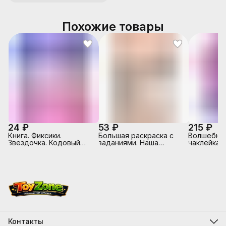
Похожие товары
24 ₽
53 ₽
215 ₽
Книга. Фиксики.
Большая раскраска с
Волшебные
Звездочка. Кодовый
заданиями. Наша
наклейкам
замок.
Родина-Россия.
питомцы. 
Контакты