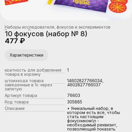
Наборы исследователя, фокусов и экспериментов
Главная
›
Детское творчество
›
10 фокусов (набор № 8)
477 ₽
Характеристики
кратность для добавления
1
товара в корзину
штрихкода товара
14602827766034,
заведенные в 1с через
4602827766037
запятую
Артикул товара
76603
Код товара
305885
Описание
• Уникальный набор, в
котором есть всё, чтобы
стать настоящим
фокусником:\n -
необходимый реквизит,
позволяющий показать