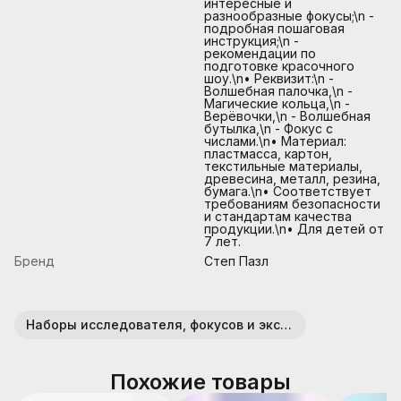
интересные и
разнообразные фокусы;\n -
подробная пошаговая
инструкция;\n -
рекомендации по
подготовке красочного
шоу.\n• Реквизит:\n -
Волшебная палочка,\n -
Магические кольца,\n -
Верёвочки,\n - Волшебная
бутылка,\n - Фокус с
числами.\n• Материал:
пластмасса, картон,
текстильные материалы,
древесина, металл, резина,
бумага.\n• Соответствует
требованиям безопасности
и стандартам качества
продукции.\n• Для детей от
7 лет.
Бренд
Степ Пазл
Наборы исследователя, фокусов и экспериментов
Похожие товары