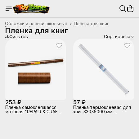
Обложки и пленки школьные
›
Пленка для книг
Главная
›
Канцтовары, школьные принадлежности
›
Пленка для книг
Фильтры
Сортировка
253 ₽
57 ₽
Пленка самоклеящаяся
Пленка термоклеевая для
матовая "REPAIR & CRAFT"
книг 330x5000 мм,
60x300 см, PVC 80 мкм, в
прозрачный РР 24 мкм, в
рулоне, тёмный орех
рулоне