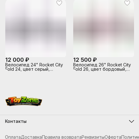
12 000 ₽
12 500 ₽
Велосипед 24" Rocket City
Велосипед 26" Rocket City
Fold 24, цвет серый,
Fold 26, цвет бордовый,
размер 16"
размер 19"
Контакты
Адрес
г.Костанай, ул. Складская 12
Оплата
Доставка
Правила возврата
Реквизиты
Оферта
Полити
Телефон